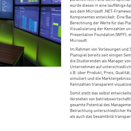
wurde dieses in eine lauffähige 
aus dem Microsoft .NET-Framewor
Komponenten entwickelt: Eine Ba
Berechnung der Werte für das Pl
Visualisierung der Kennzahlen u
Presentation Foundation (WPF), 
Microsoft.
Im Rahmen von Vorlesungen und S
Planspiel bereits seit einigen Sem
die Studierenden als Manager vo
Unternehmen auf unterschiedlich
z.B. über Produkt, Preis, Qualität
simuliert und die Marktergebniss
Kennzahlen transparent visualisie
Somit stellt das selbst entwickel
Verstehen von betriebswirtschaf
gesamte Potential des Managemen
Betrachtung unterschiedlicher 
als auch das Gesamtbild transpar