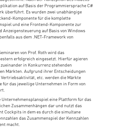
Applikation auf Basis der Programmiersprache C#
k überführt. Es wurden zwei unabhängige
ckend-Komponente für die komplette
anspiel und eine Frontend-Komponente zur
nd Anzeigensteuerung auf Basis von Windows
ebenfalls aus dem .NET-Framework von
eminaren von Prof. Roth wird das
estern erfolgreich eingesetzt. Hierfür agieren
n zueinander in Konkurrenz stehenden
en Märkten. Aufgrund ihrer Entscheidungen
, Vertriebsaktivität, etc. werden die Märkte
e für das jeweilige Unternehmen in Form von
rt.
te Unternehmensplanspiel eine Plattform für das
tlichen Zusammenhängen dar und nutzt das
t Cockpits in dem es durch die simultane
Kennzahlen das Zusammenspiel der Kennzahlen
ent macht.