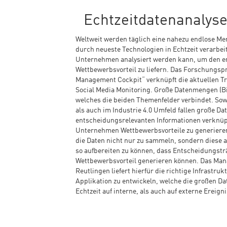
Echtzeitdatenanalyse 
Weltweit werden täglich eine nahezu endlose Me
durch neueste Technologien in Echtzeit verarbe
Unternehmen analysiert werden kann, um den 
Wettbewerbsvorteil zu liefern. Das Forschungsp
Management Cockpit“ verknüpft die aktuellen T
Social Media Monitoring. Große Datenmengen (Bi
welches die beiden Themenfelder verbindet. Sow
als auch im Industrie 4.0 Umfeld fallen große D
entscheidungsrelevanten Informationen verknüp
Unternehmen Wettbewerbsvorteile zu generieren.
die Daten nicht nur zu sammeln, sondern diese a
so aufbereiten zu können, dass Entscheidungstr
Wettbewerbsvorteil generieren können. Das Ma
Reutlingen liefert hierfür die richtige Infrastru
Applikation zu entwickeln, welche die großen Da
Echtzeit auf interne, als auch auf externe Ereig