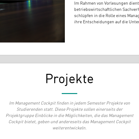
Im Rahmen von Vorlesungen dient
betriebswirtschaftlichen Sachv
schlüpfen in die Rolle eines Man
ihre Entscheidungen auf die Unt
Projekte
Im Management Cockpit finden in jedem Semester Projekte von
Studierenden statt. Diese Projekte sollen einerseits der
Projektgruppe Einblicke in die Möglichkeiten, die das Management
Cockpit bietet, geben und andereseits das Management Cockpit
weiterentwickeln.