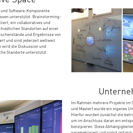
d- und Software-Komponente
essen unterstützt. Brainstorming-
iert, ein collaboratives und
chiedlichen Standorten auf einer
wischenstände und Ergebnisse von
rt und sind jederzeit weltweit
h wird die Diskussion und
che Standorte unterstützt.
Unterne
Im Rahmen mehrere Projekte im S
und Master) wurde ein eigenes Un
Hierfür wurden zunächst die bet
um im Anschluss daran ein entsp
konzipieren. Diese Abhängigkeite
parametrisiert und somit optimal